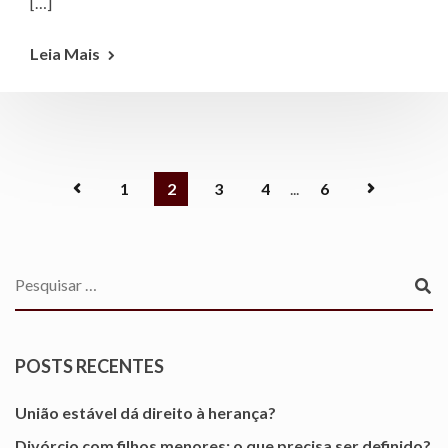
[…]
Leia Mais
1
2
3
4
...
6
POSTS RECENTES
União estável dá direito à herança?
Divórcio com filhos menores: o que precisa ser definido?