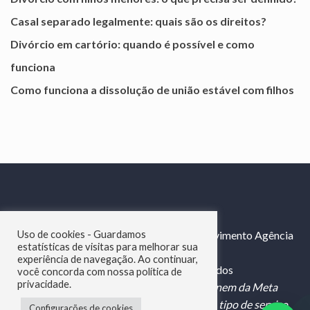
Casal separado legalmente: quais são os direitos?
Divórcio em cartório: quando é possível e como
funciona
Como funciona a dissolução de união estável com filhos
© Copyright 2025 Adv Gomes - Desenvolvimento Agência
Uso de cookies - Guardamos
estatísticas de visitas para melhorar sua
Webby -
experiência de navegação. Ao continuar,
Criação de Sites para Advogados
você concorda com nossa política de
privacidade.
"Esse site não faz parte do Google LLC nem da Meta
Platforms, Inc. e não oferecemos nenhum tipo de serviço
Configurações de cookies