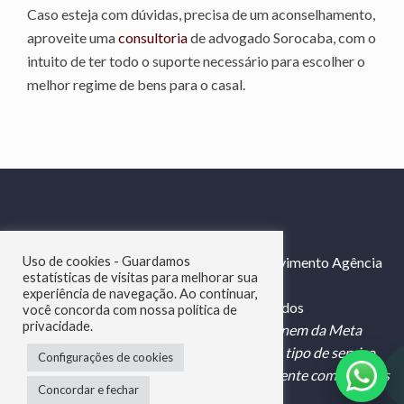
Caso esteja com dúvidas, precisa de um aconselhamento,
aproveite uma
consultoria
de advogado Sorocaba, com o
intuito de ter todo o suporte necessário para escolher o
melhor regime de bens para o casal.
© Copyright 2025 Adv Gomes - Desenvolvimento Agência
Uso de cookies - Guardamos
estatísticas de visitas para melhorar sua
Webby -
experiência de navegação. Ao continuar,
Criação de Sites para Advogados
você concorda com nossa política de
privacidade.
"Esse site não faz parte do Google LLC nem da Meta
Platforms, Inc. e não oferecemos nenhum tipo de serviço
Configurações de cookies
oficial do governo. trabalhamos exclusivamente com serviços
Concordar e fechar
jurídicos."